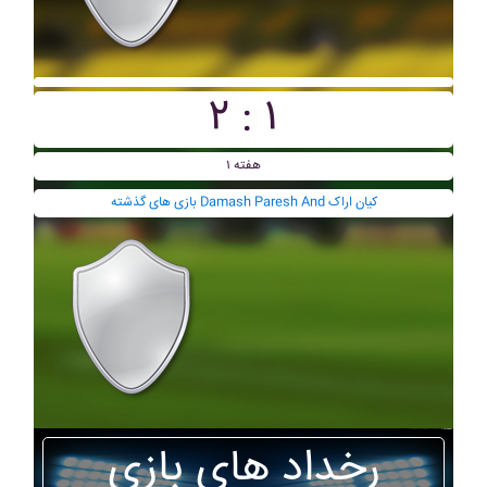
۲ : ۱
هفته ۱
بازی های گذشته Damash Paresh And کيان اراک
رخداد های بازی