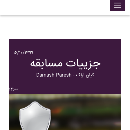
۱۶/۱۰/۱۳۹۹
جزییات مسابقه
Damash Paresh - کيان اراک
۱۴:۰۰