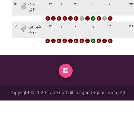
۱۲
۱۲
۱
۲
۹
۷
۲۳
بادامک
قائن
۱۳
۱۲
۱
۰
۱۱
۳
۳۶
شهر آهن
خواف
Copyright © 2020 Iran Football League Organization. All
rights reserved.
تمامي حقوق مادي و معنوي این وب سایت متعلق به سازمان لیگ فوتبال