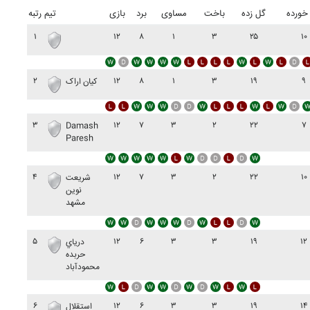
خورده
گل زده
باخت
مساوی
برد
بازی
تیم
رتبه
۱
۱۲
۸
۱
۳
۲۵
۱۰
۲
۱۲
۸
۱
۳
۱۹
۹
کيان اراک
۳
۱۲
۷
۳
۲
۲۲
۷
Damash
Paresh
۴
۱۲
۷
۳
۲
۲۲
۱۰
شريعت
نوين
مشهد
۵
۱۲
۶
۳
۳
۱۹
۱۲
درياي
حربده
محمودآباد
۶
۱۲
۶
۳
۳
۱۹
۱۴
استقلال