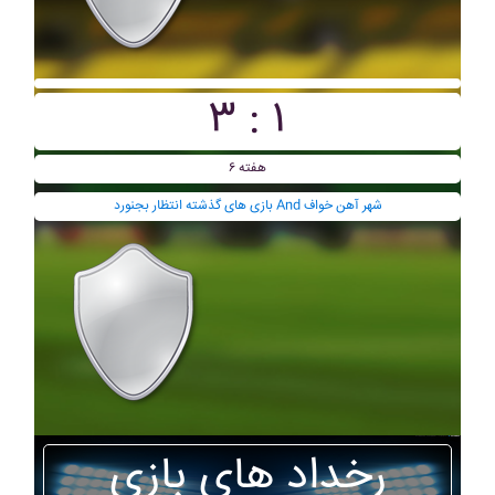
۳ : ۱
هفته ۶
بازی های گذشته انتظار بجنورد And شهر آهن خواف
رخداد های بازی