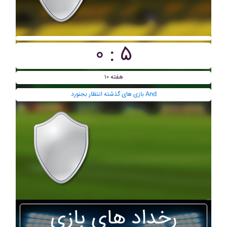
۰ : ۵
هفته ۱۰
بازی های گذشته انتظار بجنورد And
رخداد های بازی