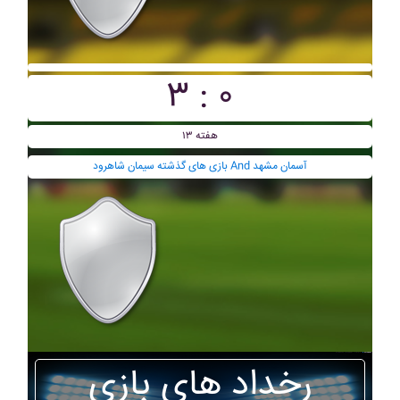
۳ : ۰
هفته ۱۳
بازی های گذشته سيمان شاهرود And آسمان مشهد
رخداد های بازی