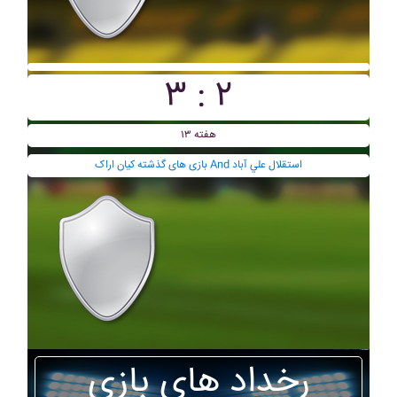
۳ : ۲
هفته ۱۳
بازی های گذشته کيان اراک And استقلال علي آباد
رخداد های بازی