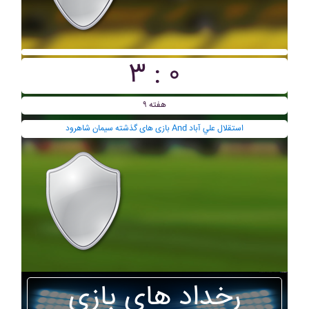
۳ : ۰
هفته ۹
بازی های گذشته سيمان شاهرود And استقلال علي آباد
رخداد های بازی