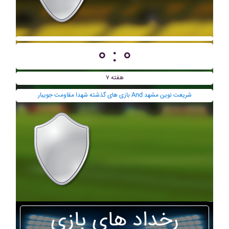
۰ : ۰
هفته ۷
بازی های گذشته شهدا مقاومت جويبار And شريعت نوين مشهد
رخداد های بازی