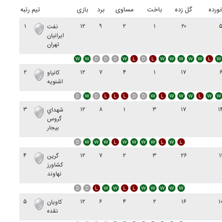
ورده
گل زده
باخت
مساوی
برد
بازی
تیم
رتبه
۱
۱۲
۹
۲
۱
۲۰
نفت
ايرانيان
تهران
۲
۱۲
۷
۴
۱
۱۷
کانياو
اشنويه
۳
۱۲
۸
۱
۳
۱۷
۱
شهداي
گروس
بيجار
۴
۱۲
۷
۲
۳
۲۶
۱
گرين
کشاورز
نهاوند
۵
۱۲
۶
۴
۲
۱۶
۱
کاويان
نقده