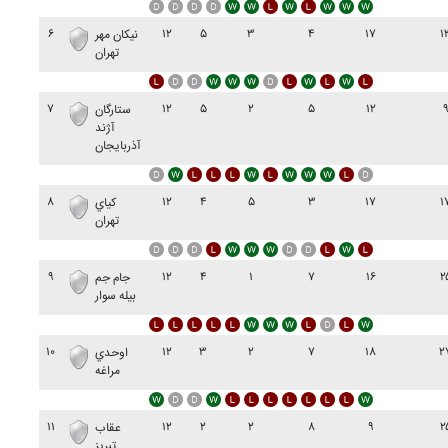
۶
۱۲
۵
۳
۴
۱۷
۱
نيکان مهر
تهران
۷
۱۲
۵
۲
۵
۱۲
ستارگان
آژند
آذربايجان
۸
۱۲
۴
۵
۳
۱۷
۱
کياي
تهران
۹
۱۲
۴
۱
۷
۱۶
۲
جام جم
بيله سوار
۱۰
۱۲
۳
۲
۷
۱۸
۲
اوحدي
مراغه
۱۱
۱۲
۲
۲
۸
۹
۲
عقاب
تبريز