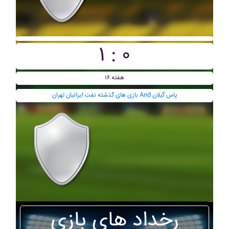
۱ : ۰
هفته ۱۶
بازی های گذشته نفت ايرانيان تهران And پاس گيلان
رخداد های بازی