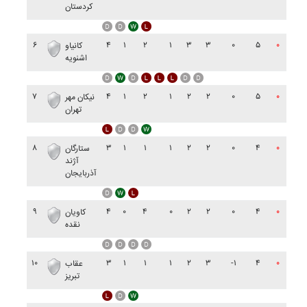
کردستان
۶
۴
۱
۲
۱
۳
۳
۰
۵
۰
کانياو
اشنويه
۷
۴
۱
۲
۱
۲
۲
۰
۵
۰
نيکان مهر
تهران
۸
۳
۱
۱
۱
۲
۲
۰
۴
۰
ستارگان
آژند
آذربايجان
۹
۴
۰
۴
۰
۲
۲
۰
۴
۰
کاويان
نقده
۱۰
۳
۱
۱
۱
۲
۳
-۱
۴
۰
عقاب
تبريز