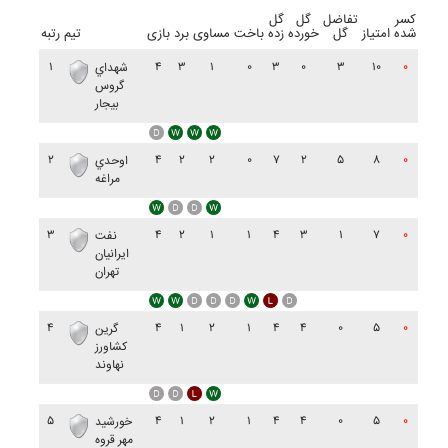
کسر
تفاضل
گل
گل
شده
امتیاز
گل
خورده
زده
باخت
مساوی
برد
بازی
تیم
رتبه
۱
۴
۳
۱
۰
۳
۰
۳
۱۰
۰
شهداي
گروس
بيجار
۲
۴
۲
۲
۰
۷
۲
۵
۸
۰
اوحدي
مراغه
۳
۴
۲
۱
۱
۴
۳
۱
۷
۰
نفت
ايرانيان
تهران
۴
۴
۱
۲
۱
۴
۴
۰
۵
۰
گرين
کشاورز
نهاوند
۵
۴
۱
۲
۱
۴
۴
۰
۵
۰
خورشيد
مهر قروه