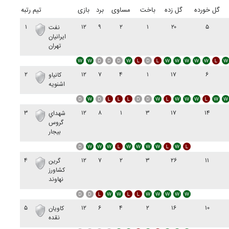
گل خورده
گل زده
باخت
مساوی
برد
بازی
تیم
رتبه
۱
۱۲
۹
۲
۱
۲۰
۵
نفت
ايرانيان
تهران
۲
۱۲
۷
۴
۱
۱۷
۶
کانياو
اشنويه
۳
۱۲
۸
۱
۳
۱۷
۱۴
شهداي
گروس
بيجار
۴
۱۲
۷
۲
۳
۲۶
۱۱
گرين
کشاورز
نهاوند
۵
۱۲
۶
۴
۲
۱۶
۱۰
کاويان
نقده