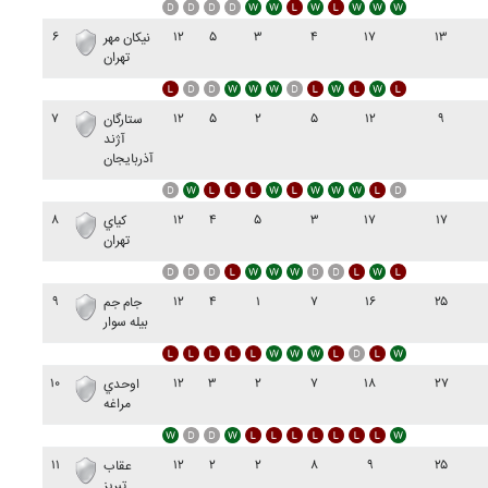
۶
۱۲
۵
۳
۴
۱۷
۱۳
نيکان مهر
تهران
۷
۱۲
۵
۲
۵
۱۲
۹
ستارگان
آژند
آذربايجان
۸
۱۲
۴
۵
۳
۱۷
۱۷
کياي
تهران
۹
۱۲
۴
۱
۷
۱۶
۲۵
جام جم
بيله سوار
۱۰
۱۲
۳
۲
۷
۱۸
۲۷
اوحدي
مراغه
۱۱
۱۲
۲
۲
۸
۹
۲۵
عقاب
تبريز