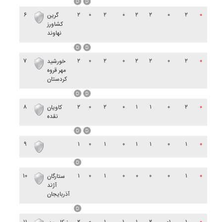
۶
۲
۰
۲
۰
۲
۲
۰
۲
۰
گرين
کشاورز
نهاوند
۷
۲
۰
۲
۰
۲
۲
۰
۲
۰
خورشيد
مهر قروه
کردستان
۸
۲
۰
۲
۰
۱
۱
۰
۲
۰
کاويان
نقده
۹
۱
۰
۱
۰
۱
۱
۰
۱
۰
۱۰
۱
۰
۱
۰
۰
۰
۰
۱
۰
ستارگان
آژند
آذربايجان