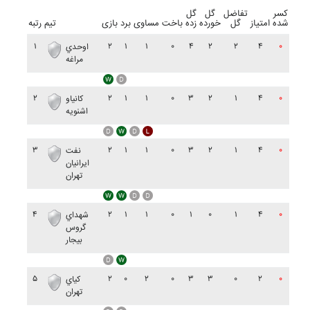
کسر
تفاضل
گل
گل
شده
امتیاز
گل
خورده
زده
باخت
مساوی
برد
بازی
تیم
رتبه
۱
۲
۱
۱
۰
۴
۲
۲
۴
۰
اوحدي
مراغه
۲
۲
۱
۱
۰
۳
۲
۱
۴
۰
کانياو
اشنويه
۳
۲
۱
۱
۰
۳
۲
۱
۴
۰
نفت
ايرانيان
تهران
۴
۲
۱
۱
۰
۱
۰
۱
۴
۰
شهداي
گروس
بيجار
۵
۲
۰
۲
۰
۳
۳
۰
۲
۰
کياي
تهران