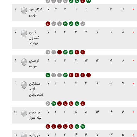
۶
۷
۳
۳
۱
۶
۳
۳
۱۲
۰
نيکان مهر
تهران
۷
۷
۲
۲
۳
۷
۷
۰
۸
۰
گرين
کشاورز
نهاوند
۸
۸
۲
۲
۴
۱۲
۱۳
-۱
۸
۰
اوحدي
مراغه
۹
۷
۲
۱
۴
۴
۶
-۲
۷
۰
ستارگان
آژند
آذربايجان
۱۰
۷
۲
۰
۵
۸
۱۴
-۶
۶
۰
جام جم
بيله سوار
۱۱
۷
۱
۲
۴
۴
۷
-۳
۵
۰
خورشيد