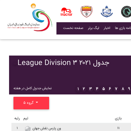
(current)
اخبار
لیگ برتر
صفحه نخست
League Division ۳ ۲۰۲۱ جدول
نمایش جدول کامل در هفته
۱
۲
۳
۴
۵
۶
۷
۸
۹
گروه ۵
بازی
تیم
رتبه
۱
۱۱
ون پارس نقش جهان