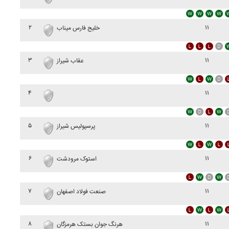
۲
۱۱
خليج فارس ميناب
۳
۱۱
عقاب شيراز
۴
۱۱
۵
۱۱
پرسپوليس شيراز
۶
۱۱
استوک مرودشت
۷
۱۱
صنعت فولاد اصفهان
۸
۱۱
هرنگ جوان بستک هرمزگان