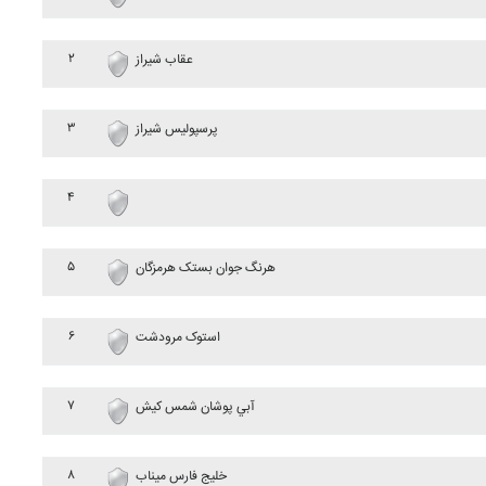
۲
عقاب شيراز
۳
پرسپوليس شيراز
۴
۵
هرنگ جوان بستک هرمزگان
۶
استوک مرودشت
۷
آبي پوشان شمس کيش
۸
خليج فارس ميناب