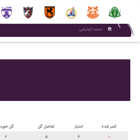
نسحه آزمایشی
کسر شده
امتیاز
تفاضل گل
گل خورد
۲
۵
۶
۰