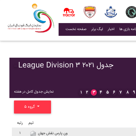
(current)
اخبار
لیگ برتر
صفحه نخست
League Division ۳ ۲۰۲۱ جدول
نمایش جدول کامل در هفته
۱
۲
۳
۴
۵
۶
۷
۸
۹
گروه ۵
تیم
رتبه
۱
ون پارس نقش جهان