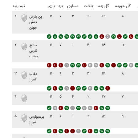
گل خورده
گل زده
باخت
مساوی
برد
بازی
تیم
رتبه
۱
۱۱
۷
۲
۲
۲۲
۸
ون پارس
نقش
جهان
۲
۱۱
۷
۱
۳
۱۶
۱۰
خليج
فارس
ميناب
۳
۱۱
۶
۲
۳
۱۴
۸
عقاب
شيراز
۴
۱۱
۵
۴
۲
۱۷
۷
۵
۱۱
۶
۱
۴
۱۳
۹
پرسپوليس
شيراز