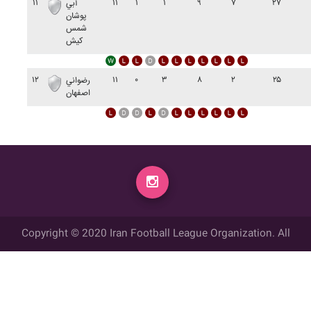
۱۱
۱۱
۱
۱
۹
۷
۲۷
آبي
پوشان
شمس
کيش
۱۲
۱۱
۰
۳
۸
۲
۲۵
رضواني
اصفهان
Copyright © 2020 Iran Football League Organization. All
rights reserved.