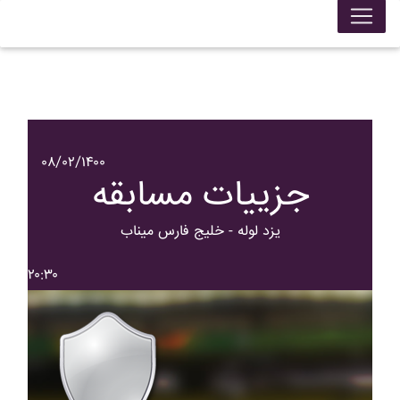
۰۸/۰۲/۱۴۰۰
جزییات مسابقه
يزد لوله - خليج فارس ميناب
۲۰:۳۰