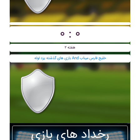
۰ : ۰
هفته ۲
بازی های گذشته يزد لوله And خليج فارس ميناب
رخداد های بازی