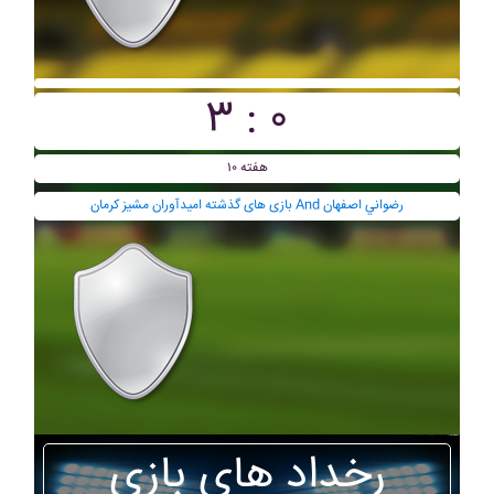
۳ : ۰
هفته ۱۰
بازی های گذشته اميدآوران مشيز کرمان And رضواني اصفهان
رخداد های بازی