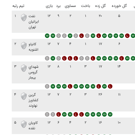
گل خورده
گل زده
باخت
مساوی
برد
بازی
تیم
رتبه
۱
۱۲
۹
۲
۱
۲۰
۵
نفت
ايرانيان
تهران
۲
۱۲
۷
۴
۱
۱۷
۶
کانياو
اشنويه
۳
۱۲
۸
۱
۳
۱۷
۱۴
شهداي
گروس
بيجار
۴
۱۲
۷
۲
۳
۲۶
۱۱
گرين
کشاورز
نهاوند
۵
۱۲
۶
۴
۲
۱۶
۱۰
کاويان
نقده