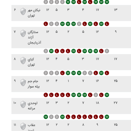
۶
۱۲
۵
۳
۴
۱۷
۱۳
نيکان مهر
تهران
۷
۱۲
۵
۲
۵
۱۲
۹
ستارگان
آژند
آذربايجان
۸
۱۲
۴
۵
۳
۱۷
۱۷
کياي
تهران
۹
۱۲
۴
۱
۷
۱۶
۲۵
جام جم
بيله سوار
۱۰
۱۲
۳
۲
۷
۱۸
۲۷
اوحدي
مراغه
۱۱
۱۲
۲
۲
۸
۹
۲۵
عقاب
تبريز