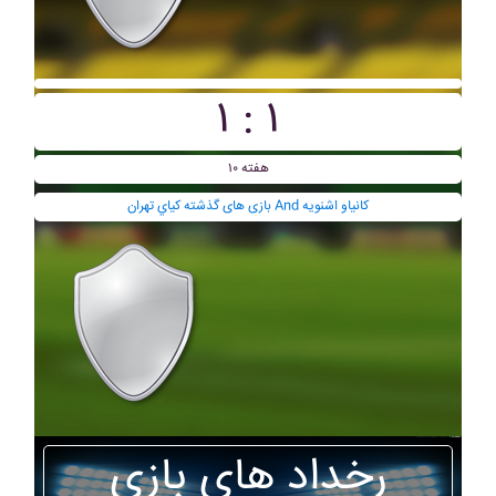
۱ : ۱
هفته ۱۰
بازی های گذشته کياي تهران And کانياو اشنويه
رخداد های بازی