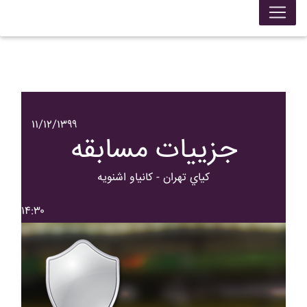
۱۱/۱۲/۱۳۹۹
جزییات مسابقه
کياي تهران - کانياو اشنويه
۱۴:۳۰