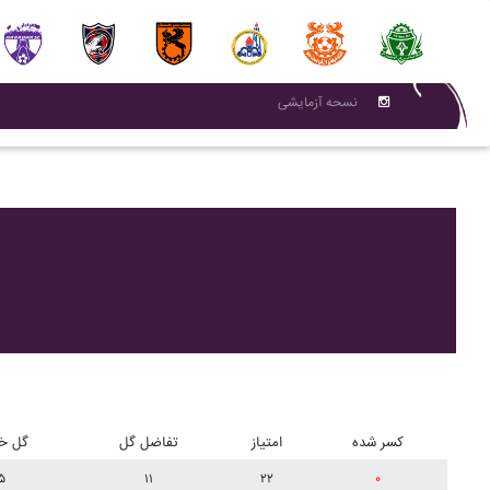
نسحه آزمایشی
کسر شده
امتیاز
تفاضل گل
گل خو
۵
۱۱
۲۲
۰