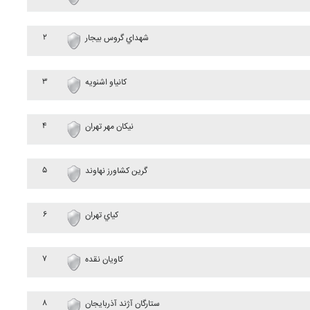
۲
شهداي گروس بيجار
۳
کانياو اشنويه
۴
نيکان مهر تهران
۵
گرين کشاورز نهاوند
۶
کياي تهران
۷
کاويان نقده
۸
ستارگان آژند آذربايجان