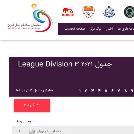
(current)
اخبار
لیگ برتر
صفحه نخست
League Division ۳ ۲۰۲۱ جدول
نمایش جدول کامل در هفته
۱
۲
۳
۴
۵
۶
۷
۸
۹
گروه ۳
تیم
رتبه
۱
نفت ايرانيان تهران