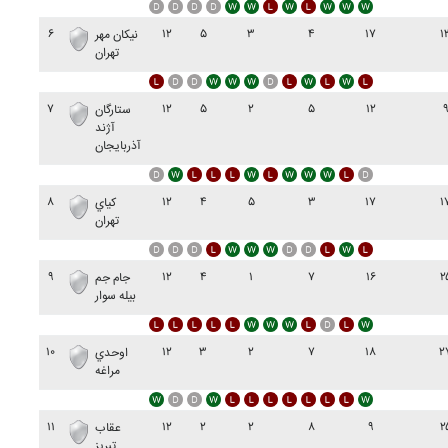
۶
۱۲
۵
۳
۴
۱۷
۱
نيکان مهر
تهران
۷
۱۲
۵
۲
۵
۱۲
ستارگان
آژند
آذربايجان
۸
۱۲
۴
۵
۳
۱۷
۱
کياي
تهران
۹
۱۲
۴
۱
۷
۱۶
۲
جام جم
بيله سوار
۱۰
۱۲
۳
۲
۷
۱۸
۲
اوحدي
مراغه
۱۱
۱۲
۲
۲
۸
۹
۲
عقاب
تبريز