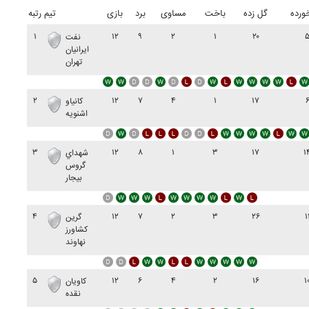
ورده
گل زده
باخت
مساوی
برد
بازی
تیم
رتبه
۱
۱۲
۹
۲
۱
۲۰
نفت
ايرانيان
تهران
۲
۱۲
۷
۴
۱
۱۷
کانياو
اشنويه
۳
۱۲
۸
۱
۳
۱۷
۱
شهداي
گروس
بيجار
۴
۱۲
۷
۲
۳
۲۶
۱
گرين
کشاورز
نهاوند
۵
۱۲
۶
۴
۲
۱۶
۱
کاويان
نقده