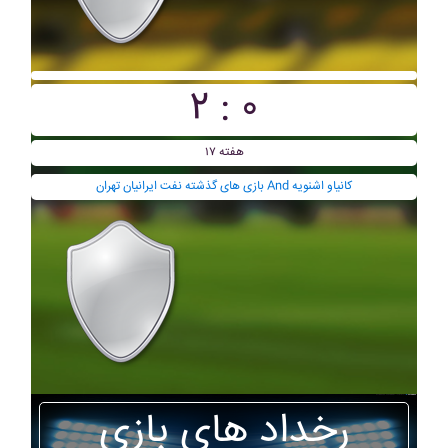
۲ : ۰
هفته ۱۷
بازی های گذشته نفت ايرانيان تهران And کانياو اشنويه
رخداد های بازی