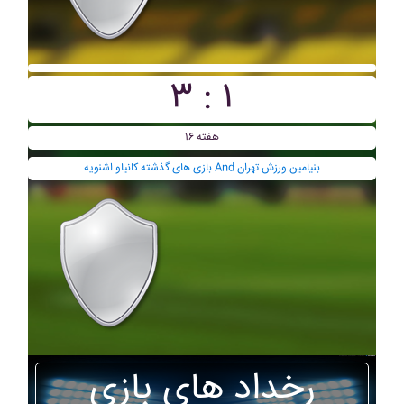
۳ : ۱
هفته ۱۶
بازی های گذشته کانياو اشنويه And بنيامين ورزش تهران
رخداد های بازی