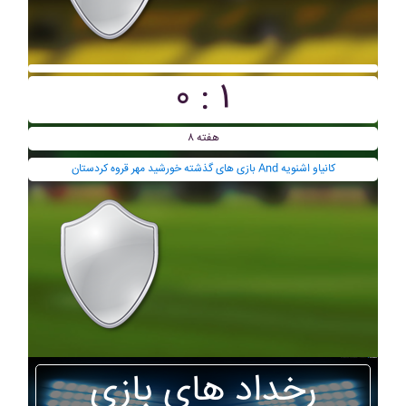
۰ : ۱
هفته ۸
بازی های گذشته خورشيد مهر قروه کردستان And کانياو اشنويه
رخداد های بازی