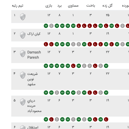
رده
گل زده
باخت
مساوی
برد
بازی
تیم
رتبه
۱
۱۲
۸
۱
۳
۲۵
۲
۱۲
۸
۱
۳
۱۹
کيان اراک
۳
۱۲
۷
۳
۲
۲۲
Damash
Paresh
۴
۱۲
۷
۳
۲
۲۲
شريعت
نوين
مشهد
۵
۱۲
۶
۳
۳
۱۹
درياي
حربده
محمودآباد
۶
۱۲
۶
۳
۳
۱۹
استقلال