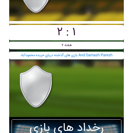
۲ : ۱
هفته ۷
بازی های گذشته درياي حربده محمودآباد And Damash Paresh
رخداد های بازی