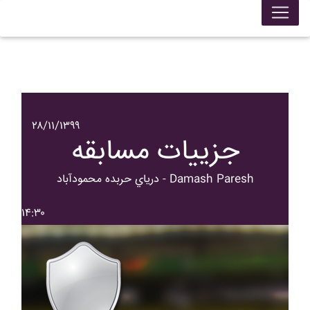
۲۸/۱۱/۱۳۹۹
جزییات مسابقه
درياي حربده محمودآباد - Damash Paresh
۱۴:۳۰