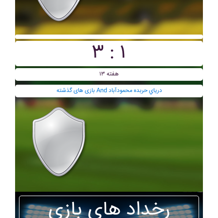
۳ : ۱
هفته ۱۳
بازی های گذشته And درياي حربده محمودآباد
رخداد های بازی