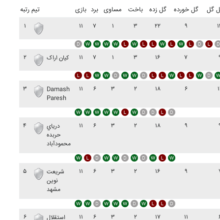
ل گل
گل خورده
گل زده
باخت
مساوی
برد
بازی
تیم
رتبه
۱
۱۱
۷
۱
۳
۲۲
۹
۱
۲
۱۱
۷
۱
۳
۱۶
۷
کيان اراک
۳
۱۱
۶
۳
۲
۱۸
۶
۱
Damash
Paresh
۴
۱۱
۶
۳
۲
۱۸
۹
درياي
حربده
محمودآباد
۵
۱۱
۶
۳
۲
۱۶
۹
شريعت
نوين
مشهد
۶
۱۱
۶
۳
۲
۱۷
۱۱
استقلال