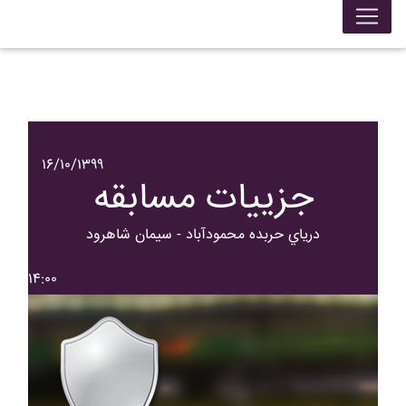
۱۶/۱۰/۱۳۹۹
جزییات مسابقه
درياي حربده محمودآباد - سيمان شاهرود
۱۴:۰۰