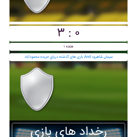
۳ : ۰
هفته ۱
بازی های گذشته درياي حربده محمودآباد And سيمان شاهرود
رخداد های بازی