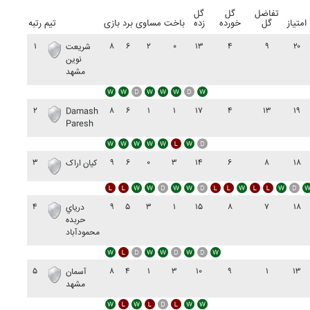
تفاضل
گل
گل
امتیاز
گل
خورده
زده
باخت
مساوی
برد
بازی
تیم
رتبه
۱
۸
۶
۲
۰
۱۳
۴
۹
۲۰
شريعت
نوين
مشهد
۲
۸
۶
۱
۱
۱۷
۴
۱۳
۱۹
Damash
Paresh
۳
۹
۶
۰
۳
۱۴
۶
۸
۱۸
کيان اراک
۴
۹
۵
۳
۱
۱۵
۸
۷
۱۸
درياي
حربده
محمودآباد
۵
۸
۴
۱
۳
۱۰
۹
۱
۱۳
آسمان
مشهد