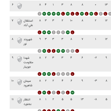
۶
۸
۴
۱
۳
۸
۸
۰
۱۳
۷
۸
۳
۳
۲
۱۰
۸
۲
۱۲
استقلال
علي آباد
۸
۹
۳
۳
۳
۸
۷
۱
۱۲
شهروند
نور
۹
۸
۲
۳
۳
۴
۶
-۲
۹
شهدا
مقاومت
جويبار
۱۰
۸
۲
۲
۴
۶
۹
-۳
۸
سيمان
شاهرود
۱۱
۸
۱
۲
۵
۵
۱۳
-۸
۵
انتظار
بجنورد