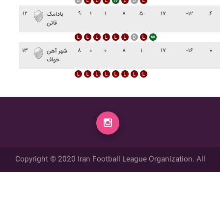
۱۲
۹
۱
۱
۷
۵
۱۷
-۱۲
۴
بادامک
قائن
۱۳
۸
۰
۰
۸
۱
۱۷
-۱۶
۰
شهر آهن
خواف
Copyright © 2020 Iran Football League Organization. All
rights reserved.