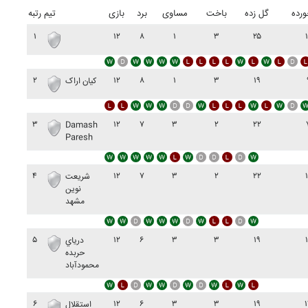
رده
گل زده
باخت
مساوی
برد
بازی
تیم
رتبه
۱
۱۲
۸
۱
۳
۲۵
۲
۱۲
۸
۱
۳
۱۹
کيان اراک
۳
۱۲
۷
۳
۲
۲۲
Damash
Paresh
۴
۱۲
۷
۳
۲
۲۲
شريعت
نوين
مشهد
۵
۱۲
۶
۳
۳
۱۹
درياي
حربده
محمودآباد
۶
۱۲
۶
۳
۳
۱۹
استقلال