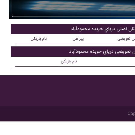
کنان اصلی درياي حربده محمودآباد
کن تعویضی
پیراهن
نام بازیکن
ن تعویضی درياي حربده محمودآباد
نام بازیکن
Cop