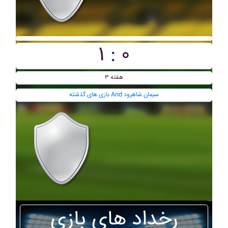
۱ : ۰
هفته ۳
بازی های گذشته And سيمان شاهرود
رخداد های بازی