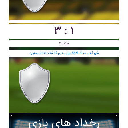
۳ : ۱
هفته ۶
بازی های گذشته انتظار بجنورد And شهر آهن خواف
رخداد های بازی