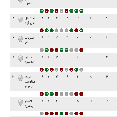
مشهد
۷
۹
۴
۳
۲
۱۲
۸
۴
استقلال
علي آباد
۸
۹
۳
۳
۳
۸
۷
۱
شهروند
نور
۹
۹
۲
۳
۴
۶
۹
-۳
سيمان
شاهرود
۱۰
۹
۲
۳
۴
۴
۸
-۴
شهدا
مقاومت
جويبار
۱۱
۹
۱
۲
۶
۵
۱۸
-۱۳
انتظار
بجنورد