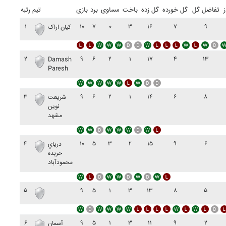
ز
تفاضل گل
گل خورده
گل زده
باخت
مساوی
برد
بازی
تیم
رتبه
۱
۱۰
۷
۰
۳
۱۶
۷
۹
کيان اراک
۲
۹
۶
۲
۱
۱۷
۴
۱۳
Damash
Paresh
۳
۹
۶
۲
۱
۱۴
۶
۸
شريعت
نوين
مشهد
۴
۱۰
۵
۳
۲
۱۵
۹
۶
درياي
حربده
محمودآباد
۵
۹
۵
۱
۳
۱۳
۸
۵
۶
۹
۵
۱
۳
۱۱
۹
۲
آسمان