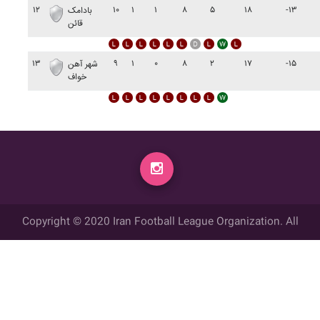
۱۲
۱۰
۱
۱
۸
۵
۱۸
-۱۳
بادامک
قائن
۱۳
۹
۱
۰
۸
۲
۱۷
-۱۵
شهر آهن
خواف
Copyright © 2020 Iran Football League Organization. All
rights reserved.
تمامي حقوق مادي و معنوي این وب سایت متعلق به سازمان لیگ فوتبال