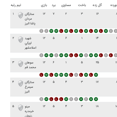
ورده
گل زده
باخت
مساوی
برد
بازی
تیم
رتبه
۱
۱۲
۷
۲
۳
۱۶
ستارگان
مردان
پاشا البرز
۲
۱۲
۵
۶
۱
۱۴
شهيد
اورکي
اسلامشهر
۳
۱۲
۶
۱
۵
۲۵
۱
سوهان
محمد قم
۴
۱۲
۵
۴
۳
۱۷
ستارگان
سيمرغ
البرز
۵
۱۲
۵
۴
۳
۱۸
۱
مينو
خرمدره
زنجان