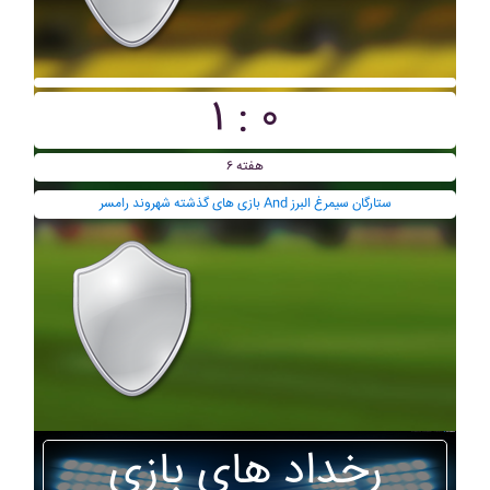
۱ : ۰
هفته ۶
بازی های گذشته شهروند رامسر And ستارگان سيمرغ البرز
رخداد های بازی