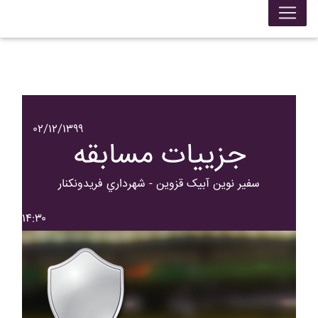
۰۲/۱۲/۱۳۹۹
جزییات مسابقه
سفير نوين آبيک قزوين - شهرداري فريدونکنار
۱۴:۳۰