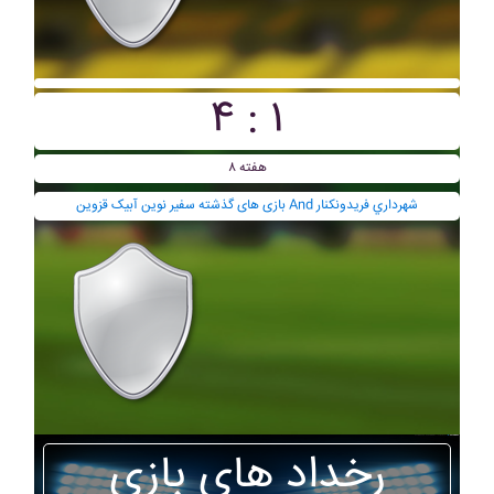
۴ : ۱
هفته ۸
بازی های گذشته سفير نوين آبيک قزوين And شهرداري فريدونکنار
رخداد های بازی