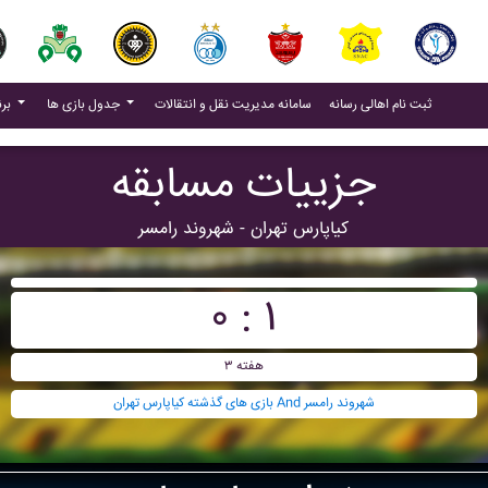
(current)
(current)
ثبت نام اهالی رسانه
سامانه مدیریت نقل و انتقالات
جدول بازی ها
برنامه بازی ها
جزییات مسابقه
کياپارس تهران - شهروند رامسر
۰ : ۱
هفته ۳
بازی های گذشته کياپارس تهران And شهروند رامسر