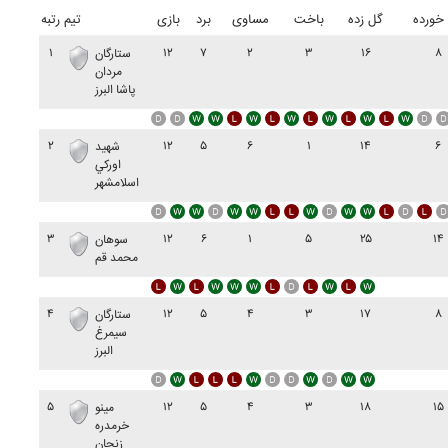
خورده
گل زده
باخت
مساوی
برد
بازی
تیم
رتبه
۱
۱۲
۷
۲
۳
۱۶
۸
ستارگان
مردان
پاشا البرز
۲
۱۲
۵
۶
۱
۱۴
۶
شهيد
اورکي
اسلامشهر
۳
۱۲
۶
۱
۵
۲۵
۱۴
سوهان
محمد قم
۴
۱۲
۵
۴
۳
۱۷
۸
ستارگان
سيمرغ
البرز
۵
۱۲
۵
۴
۳
۱۸
۱۵
مينو
خرمدره
زنجان