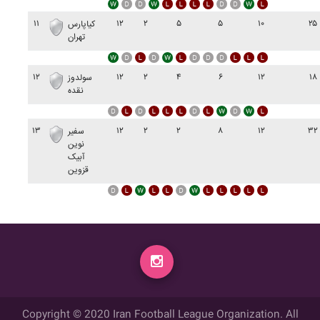
۱۱
۱۲
۲
۵
۵
۱۰
۲۵
کياپارس
تهران
۱۲
۱۲
۲
۴
۶
۱۲
۱۸
سولدوز
نقده
۱۳
۱۲
۲
۲
۸
۱۲
۳۲
سفير
نوين
آبيک
قزوين
Copyright © 2020 Iran Football League Organization. All