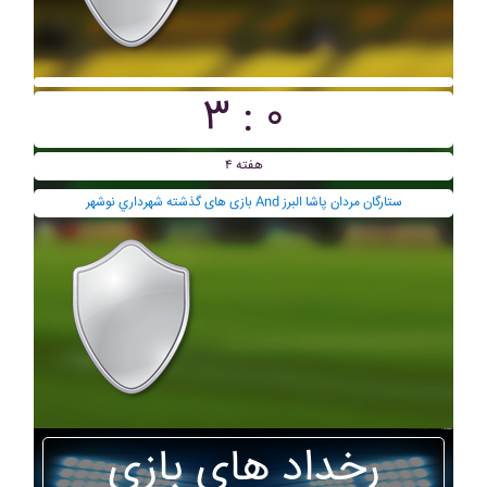
۳ : ۰
هفته ۴
بازی های گذشته شهرداري نوشهر And ستارگان مردان پاشا البرز
رخداد های بازی