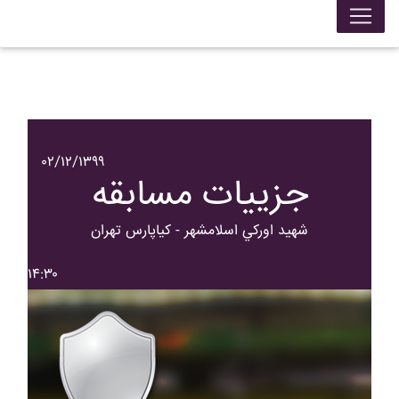
۰۲/۱۲/۱۳۹۹
جزییات مسابقه
شهيد اورکي اسلامشهر - کياپارس تهران
۱۴:۳۰