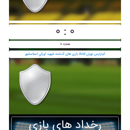
۰ : ۰
هفته ۸
بازی های گذشته شهيد اورکي اسلامشهر And کياپارس تهران
رخداد های بازی