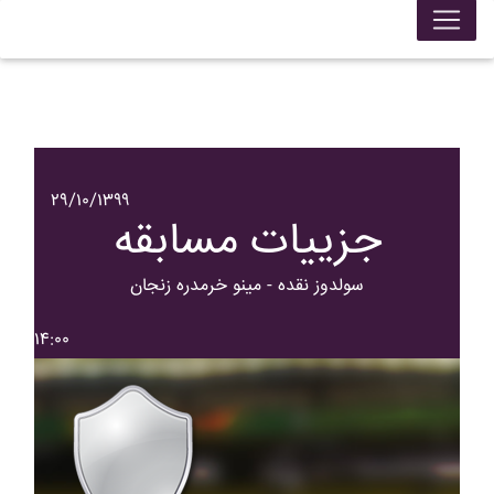
۲۹/۱۰/۱۳۹۹
جزییات مسابقه
سولدوز نقده - مينو خرمدره زنجان
۱۴:۰۰