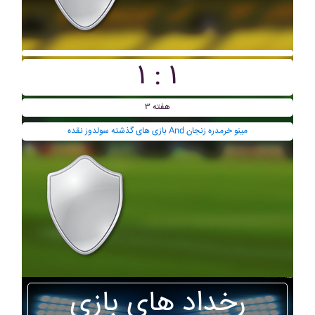
۱ : ۱
هفته ۳
بازی های گذشته سولدوز نقده And مينو خرمدره زنجان
رخداد های بازی