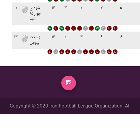
۱۲
۱۲
۳
۲
۷
۵
شهداي
چوار ۶۵
ايلام
۱۳
۱۲
۰
۳
۹
۶
رز موکت
بروجن
Copyright © 2020 Iran Football League Organization. All
rights reserved.