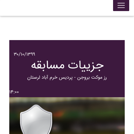
۳۰/۱۰/۱۳۹۹
جزییات مسابقه
رز موکت بروجن - پرديس خرم آباد لرستان
۱۴:۰۰