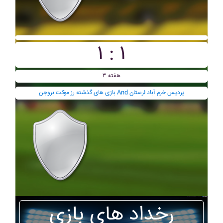
۱ : ۱
هفته ۳
بازی های گذشته رز موکت بروجن And پرديس خرم آباد لرستان
رخداد های بازی