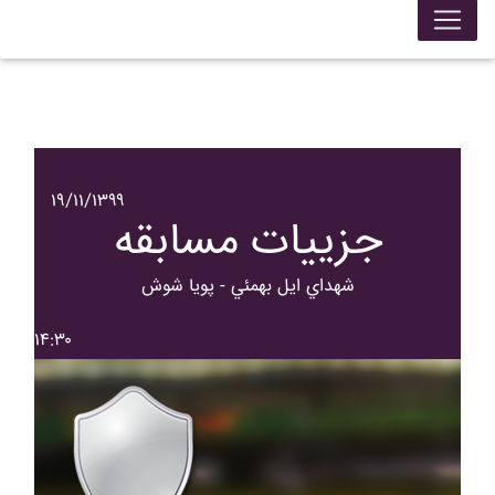
۱۹/۱۱/۱۳۹۹
جزییات مسابقه
شهداي ايل بهمئي - پويا شوش
۱۴:۳۰