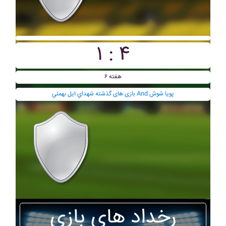
۱ : ۴
هفته ۶
بازی های گذشته شهداي ايل بهمئي And پويا شوش
رخداد های بازی