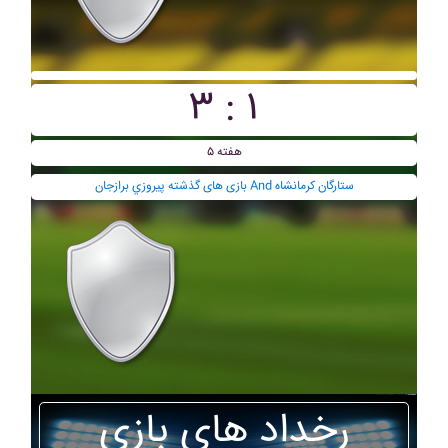
۳ : ۱
هفته ۵
بازی های گذشته پيروزي برازجان And ستارگان کرمانشاه
رخداد های بازی