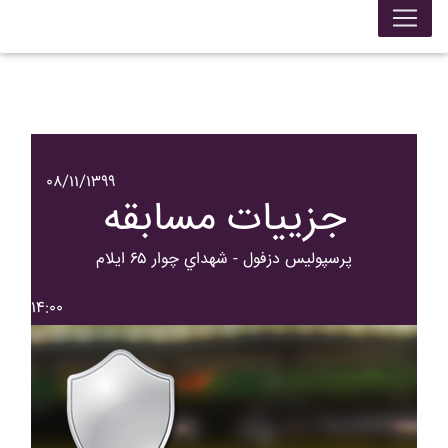
۰۸/۱۱/۱۳۹۹
جزییات مسابقه
پرسپوليس دزفول - شهداي چوار ۶۵ ايلام
۱۴:۰۰