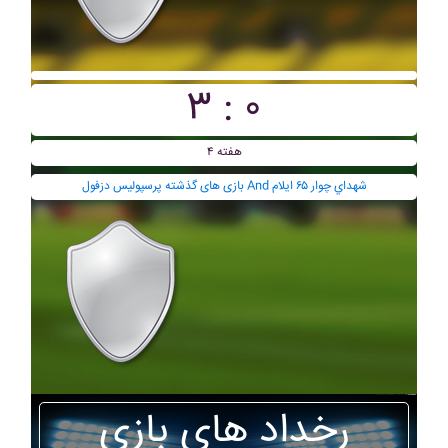
۳ : ۰
هفته ۴
بازی های گذشته پرسپوليس دزفول And شهداي چوار ۶۵ ايلام
رخداد های بازی